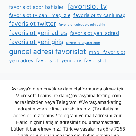
favorislot tv
favorislot spor bahisleri
favorislot tv canli maç izle
favorislot tv canlı maç
favorislot twitter
favorislot voleybolu i̇çin bahis
favorislot yeni adres
favorislot yeni adresi
favorislot yeni giriş
favorislot ziyaret edin
güncel adresi favorislot
mobil favorislot
yeni adresi favorislot
yeni giris favorislot
Avrasya'nın en büyük reklam platformunda olmak için
Microsoft Teams:
reklam@avrasyamarketing.com
adresimizden veya Telegram: @Avrasyamarketing
adresimizden irtibat kurabilirsiniz. (Tek iletişim
adreslerimiz teams / telegram ve mail adresimizdir.
Harici hiçbir iletişim adresimiz bulunmamaktadır.
Lütfen itibar etmeyiniz.) Türkiye yasalarına göre 7258
sayılı kanun uyarınca yasa dışı bahis oynamanın