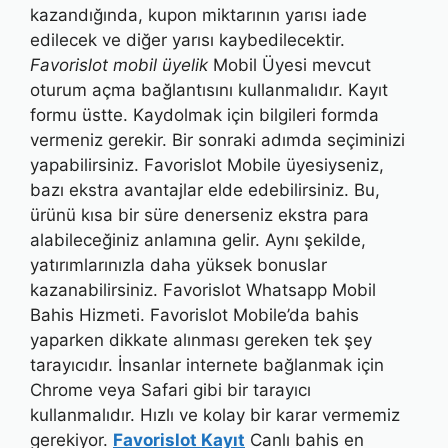
kazandığında, kupon miktarının yarısı iade
edilecek ve diğer yarısı kaybedilecektir.
Favorislot mobil üyelik
Mobil Üyesi mevcut
oturum açma bağlantısını kullanmalıdır. Kayıt
formu üstte. Kaydolmak için bilgileri formda
vermeniz gerekir. Bir sonraki adımda seçiminizi
yapabilirsiniz. Favorislot Mobile üyesiyseniz,
bazı ekstra avantajlar elde edebilirsiniz. Bu,
ürünü kısa bir süre denerseniz ekstra para
alabileceğiniz anlamına gelir. Aynı şekilde,
yatırımlarınızla daha yüksek bonuslar
kazanabilirsiniz. Favorislot Whatsapp Mobil
Bahis Hizmeti. Favorislot Mobile’da bahis
yaparken dikkate alınması gereken tek şey
tarayıcıdır. İnsanlar internete bağlanmak için
Chrome veya Safari gibi bir tarayıcı
kullanmalıdır. Hızlı ve kolay bir karar vermemiz
gerekiyor.
Favorislot Kayıt
Canlı bahis en