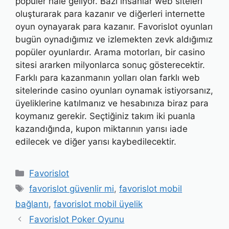
popüler hale geliyor. Bazı insanlar web siteleri
oluşturarak para kazanır ve diğerleri internette
oyun oynayarak para kazanır. Favorislot oyunları
bugün oynadığımız ve izlemekten zevk aldığımız
popüler oyunlardır. Arama motorları, bir casino
sitesi ararken milyonlarca sonuç gösterecektir.
Farklı para kazanmanın yolları olan farklı web
sitelerinde casino oyunları oynamak istiyorsanız,
üyeliklerine katılmanız ve hesabınıza biraz para
koymanız gerekir. Seçtiğiniz takım iki puanla
kazandığında, kupon miktarının yarısı iade
edilecek ve diğer yarısı kaybedilecektir.
Kategoriler
Favorislot
Etiketler
favorislot güvenlir mi
,
favorislot mobil
bağlantı
,
favorislot mobil üyelik
Favorislot Poker Oyunu