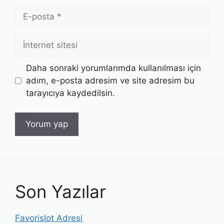
E-
posta
İnternet
sitesi
Daha sonraki yorumlarımda kullanılması için
adım, e-posta adresim ve site adresim bu
tarayıcıya kaydedilsin.
Son Yazılar
Favorislot Adresi