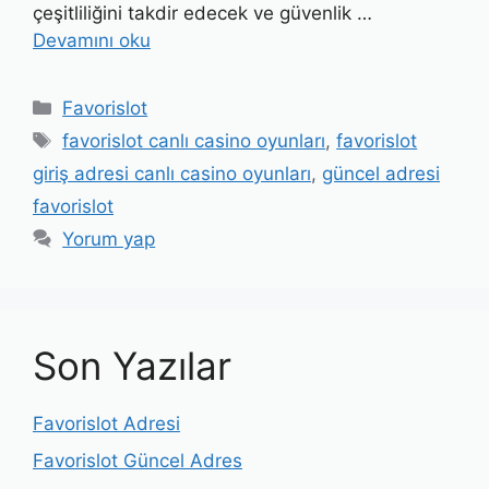
çeşitliliğini takdir edecek ve güvenlik …
Devamını oku
Kategoriler
Favorislot
Etiketler
favorislot canlı casino oyunları
,
favorislot
giriş adresi canlı casino oyunları
,
güncel adresi
favorislot
Yorum yap
Son Yazılar
Favorislot Adresi
Favorislot Güncel Adres