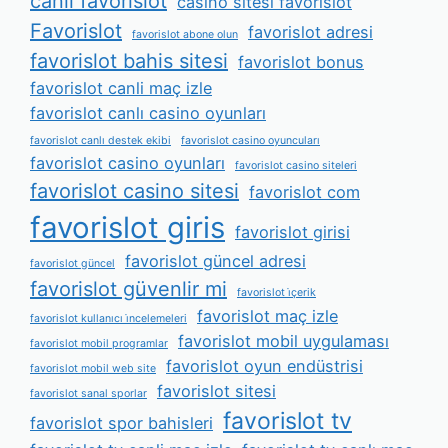
canli favorislot
casino sitesi favorislot
Favorislot
favorislot adresi
favorislot abone olun
favorislot bahis sitesi
favorislot bonus
favorislot canli maç izle
favorislot canlı casino oyunları
favorislot canlı destek ekibi
favorislot casino oyuncuları
favorislot casino oyunları
favorislot casino siteleri
favorislot casino sitesi
favorislot com
favorislot giris
favorislot girisi
favorislot güncel adresi
favorislot güncel
favorislot güvenlir mi
favorislot i̇çerik
favorislot maç izle
favorislot kullanıcı i̇ncelemeleri
favorislot mobil uygulaması
favorislot mobil programlar
favorislot oyun endüstrisi
favorislot mobil web site
favorislot sitesi
favorislot sanal sporlar
favorislot tv
favorislot spor bahisleri