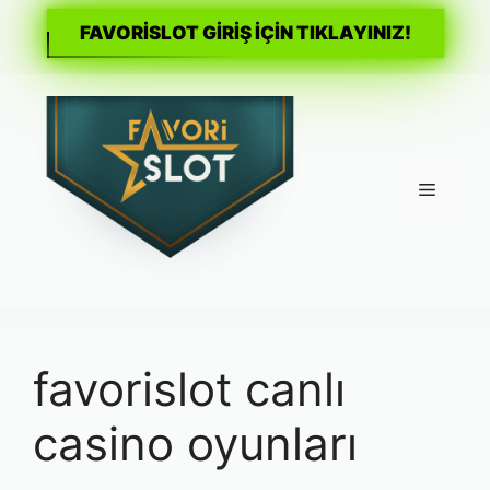
FAVORİSLOT GİRİŞ İÇİN TIKLAYINIZ!
İçeriğe
atla
Menü
favorislot canlı
casino oyunları