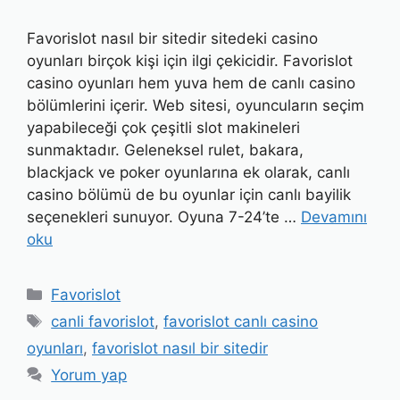
Favorislot nasıl bir sitedir sitedeki casino
oyunları birçok kişi için ilgi çekicidir. Favorislot
casino oyunları hem yuva hem de canlı casino
bölümlerini içerir. Web sitesi, oyuncuların seçim
yapabileceği çok çeşitli slot makineleri
sunmaktadır. Geleneksel rulet, bakara,
blackjack ve poker oyunlarına ek olarak, canlı
casino bölümü de bu oyunlar için canlı bayilik
seçenekleri sunuyor. Oyuna 7-24’te …
Devamını
oku
Kategoriler
Favorislot
Etiketler
canli favorislot
,
favorislot canlı casino
oyunları
,
favorislot nasıl bir sitedir
Yorum yap