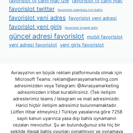
favorislot tv canli maç izle
favorislot tv canlı maç
favorislot twitter
favorislot voleybolu i̇çin bahis
favorislot yeni adres
favorislot yeni adresi
favorislot yeni giriş
favorislot ziyaret edin
güncel adresi favorislot
mobil favorislot
yeni adresi favorislot
yeni giris favorislot
Avrasya'nın en büyük reklam platformunda olmak için
Microsoft Teams:
reklam@avrasyamarketing.com
adresimizden veya Telegram: @Avrasyamarketing
adresimizden irtibat kurabilirsiniz. (Tek iletişim
adreslerimiz teams / telegram ve mail adresimizdir.
Harici hiçbir iletişim adresimiz bulunmamaktadır.
Lütfen itibar etmeyiniz.) Türkiye yasalarına göre 7258
sayılı kanun uyarınca yasa dışı bahis oynamanın
cezaları mevcuttur. Şu an bulunduğunuz site hiç bir
şekilde illegal bahis oyunları oynatmıyor ve oynamaya