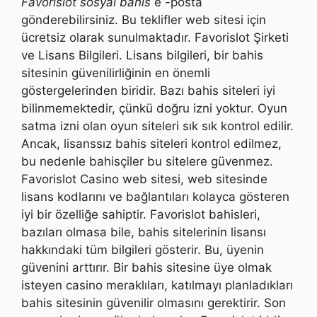
Favorislot sosyal bahis
e -posta
gönderebilirsiniz. Bu teklifler web sitesi için
ücretsiz olarak sunulmaktadır. Favorislot Şirketi
ve Lisans Bilgileri. Lisans bilgileri, bir bahis
sitesinin güvenilirliğinin en önemli
göstergelerinden biridir. Bazı bahis siteleri iyi
bilinmemektedir, çünkü doğru izni yoktur. Oyun
satma izni olan oyun siteleri sık sık kontrol edilir.
Ancak, lisanssız bahis siteleri kontrol edilmez,
bu nedenle bahisçiler bu sitelere güvenmez.
Favorislot Casino web sitesi, web sitesinde
lisans kodlarını ve bağlantıları kolayca gösteren
iyi bir özelliğe sahiptir. Favorislot bahisleri,
bazıları olmasa bile, bahis sitelerinin lisansı
hakkındaki tüm bilgileri gösterir. Bu, üyenin
güvenini arttırır. Bir bahis sitesine üye olmak
isteyen casino meraklıları, katılmayı planladıkları
bahis sitesinin güvenilir olmasını gerektirir. Son