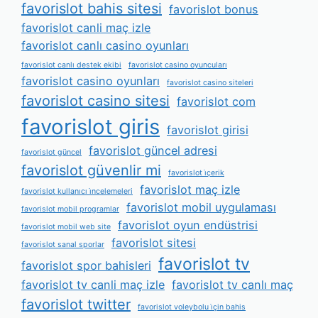
favorislot bahis sitesi
favorislot bonus
favorislot canli maç izle
favorislot canlı casino oyunları
favorislot canlı destek ekibi
favorislot casino oyuncuları
favorislot casino oyunları
favorislot casino siteleri
favorislot casino sitesi
favorislot com
favorislot giris
favorislot girisi
favorislot güncel adresi
favorislot güncel
favorislot güvenlir mi
favorislot i̇çerik
favorislot maç izle
favorislot kullanıcı i̇ncelemeleri
favorislot mobil uygulaması
favorislot mobil programlar
favorislot oyun endüstrisi
favorislot mobil web site
favorislot sitesi
favorislot sanal sporlar
favorislot tv
favorislot spor bahisleri
favorislot tv canli maç izle
favorislot tv canlı maç
favorislot twitter
favorislot voleybolu i̇çin bahis