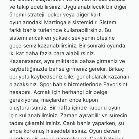
ve takip edebilirsiniz. Uygulanabilecek bir diğer
önemli strateji, poker veya diğer kart
oyunlarındaki Martingale sistemidir. Sistemi
farklı bahis türlerinde kullanabilirsiniz. Bu
sistemi ancak en yüksek seviyenin ötesine
geçerseniz kazanabilirsiniz. Bir sonraki oyunda
iki kat daha fazla para alabilirsiniz.
Kazanırsanız, aynı miktarda bahse girmeniz ve
kaybettiğinizde bahse girmeniz gerekir. Birkaç
periyotu kaybedseniz bile, genel olarak kazanan
olacaksınız. Spor bahis hizmetlerinde Favorislot
hesabını. Açmak için herhangi bir belge
gerekiyorsa, maçlardan önce kupon
oluşturursunuz. Bir hafta içinde kuponu oyun
için kullanabilirsiniz. Zaman ayırabilir ve sürecin
tadını çıkarabilirsiniz. Canlı bahis yaparken, şu
anda korkmuş hissedebilirsiniz. Oyun devam
ederken bir kupon yapmalısınız. Canlı bahisler