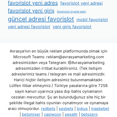
favorislot yeni adres
favorislot yeni adresi
favorislot yeni giriş
favorislot ziyaret edin
güncel adresi favorislot
mobil favorislot
yeni adresi favorislot
yeni giris favorislot
Avrasya'nın en büyük reklam platformunda olmak için
Microsoft Teams:
reklam@avrasyamarketing.com
adresimizden veya Telegram: @Avrasyamarketing
adresimizden irtibat kurabilirsiniz. (Tek iletişim
adreslerimiz teams / telegram ve mail adresimizdir.
Harici hiçbir iletişim adresimiz bulunmamaktadır.
Lütfen itibar etmeyiniz.) Türkiye yasalarına göre 7258
sayılı kanun uyarınca yasa dışı bahis oynamanın
cezaları mevcuttur. Şu an bulunduğunuz site hiç bir
şekilde illegal bahis oyunları oynatmıyor ve oynamaya
aracı olmuyordur.
redbets
|
sesbets
|
bykus
|
maskebet
|
betsmixer
|
casiwoon
|
pesattr
|
betszero