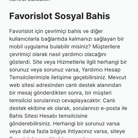
Favorislot Sosyal Bahis
Favorislot için çevrimiçi bahis ve diğer
kullanıcılarla bağlantıda kalmanızı sağlayan bir
mobil uygulama bulabilir misiniz? Müşterilere
çevrimiçi olarak nasıl yardımcı olacağını
gösterdi. Site veya Hizmetlerle ilgili herhangi bir
sorunuz veya sorunuz varsa, Yardımcı Hesap
Temsilcilerimizle iletişime geçebilirsiniz. Mevcut
web sitesi adresinden canlı destek alanından
bir mesaj gönderdikten sonra, bir müşteri
temsilcisi sorularınızı cevaplayacaktır. Canlı
destek ekibine ek olarak, sorularınızı e-posta ile
Bahis Sitesi Hesabı temsilcisine
gönderebilirsiniz. Herhangi bir sorunuz varsa
veya daha fazla bilgiye ihtiyacınız varsa, siteye