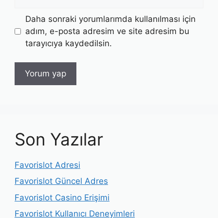
sitesi
Daha sonraki yorumlarımda kullanılması için
adım, e-posta adresim ve site adresim bu
tarayıcıya kaydedilsin.
Son Yazılar
Favorislot Adresi
Favorislot Güncel Adres
Favorislot Casino Erişimi
Favorislot Kullanıcı Deneyimleri