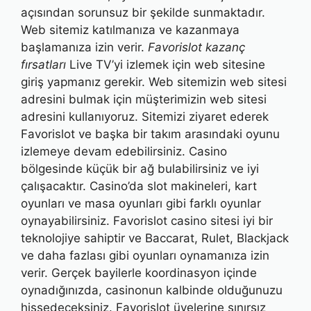
açısından sorunsuz bir şekilde sunmaktadır.
Web sitemiz katılmanıza ve kazanmaya
başlamanıza izin verir.
Favorislot kazanç
fırsatları
Live TV’yi izlemek için web sitesine
giriş yapmanız gerekir. Web sitemizin web sitesi
adresini bulmak için müşterimizin web sitesi
adresini kullanıyoruz. Sitemizi ziyaret ederek
Favorislot ve başka bir takım arasındaki oyunu
izlemeye devam edebilirsiniz. Casino
bölgesinde küçük bir ağ bulabilirsiniz ve iyi
çalışacaktır. Casino’da slot makineleri, kart
oyunları ve masa oyunları gibi farklı oyunlar
oynayabilirsiniz. Favorislot casino sitesi iyi bir
teknolojiye sahiptir ve Baccarat, Rulet, Blackjack
ve daha fazlası gibi oyunları oynamanıza izin
verir. Gerçek bayilerle koordinasyon içinde
oynadığınızda, casinonun kalbinde olduğunuzu
hissedeceksiniz. Favorislot üyelerine sınırsız