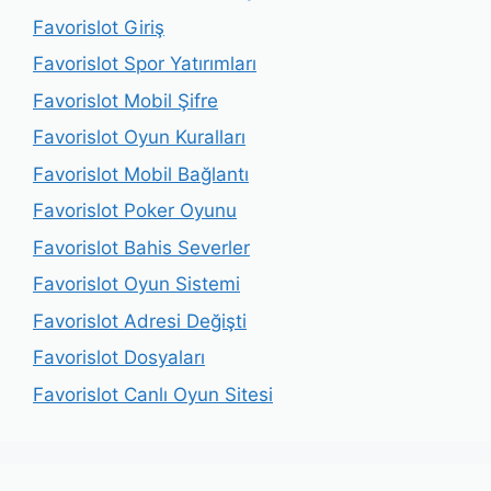
Favorislot Giriş
Favorislot Spor Yatırımları
Favorislot Mobil Şifre
Favorislot Oyun Kuralları
Favorislot Mobil Bağlantı
Favorislot Poker Oyunu
Favorislot Bahis Severler
Favorislot Oyun Sistemi
Favorislot Adresi Değişti
Favorislot Dosyaları
Favorislot Canlı Oyun Sitesi