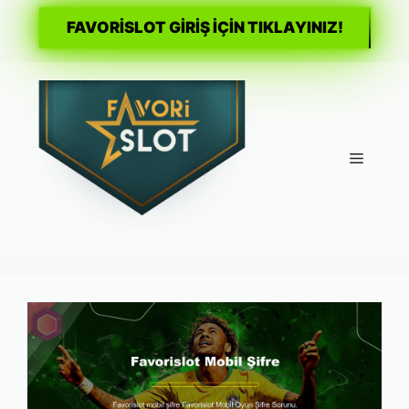
FAVORİSLOT GİRİŞ İÇİN TIKLAYINIZ!
İçeriğe
atla
Menü