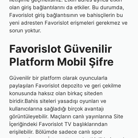
olan giriş bağlantılarını da etkiler. Bu durumda,
Favorislot giriş bağlantısının ve bahisçilerin bu
yeni adresten Favorislot erişmeleri gerekmez ve
sorun yoktur.
Favorislot Güvenilir
Platform Mobil Şifre
Güvenilir bir platform olarak oyuncularla
paylaşılan Favorislot depozito ve geri çekilme
konusunda haksız olan birkaç siteden
biridir.Bahis siteleri yasadışı oyunları ve
kullanıcılarına sağladığı birçok avantajı
görüntüleyebilir. Maçların canlı yayınlarına Site
İçeriğindeki Favorislot TV başlıklarından
erişilebilir. Bölümde sadece canlı spor