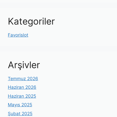
Kategoriler
Favorislot
Arşivler
Temmuz 2026
Haziran 2026
Haziran 2025
Mayıs 2025
Şubat 2025