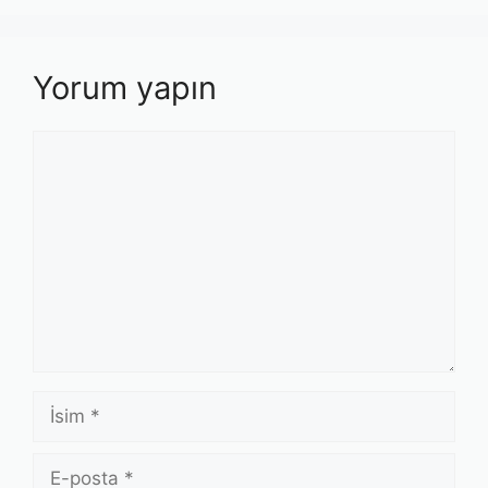
Yorum yapın
Yorum
İsim
E-