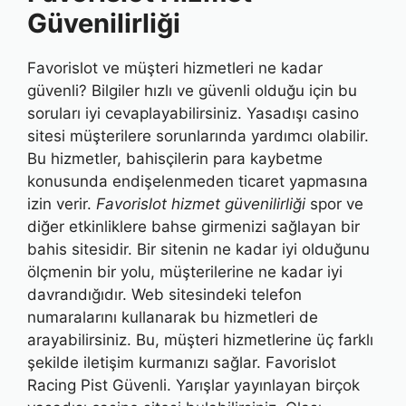
Güvenilirliği
Favorislot ve müşteri hizmetleri ne kadar
güvenli? Bilgiler hızlı ve güvenli olduğu için bu
soruları iyi cevaplayabilirsiniz. Yasadışı casino
sitesi müşterilere sorunlarında yardımcı olabilir.
Bu hizmetler, bahisçilerin para kaybetme
konusunda endişelenmeden ticaret yapmasına
izin verir.
Favorislot hizmet güvenilirliği
spor ve
diğer etkinliklere bahse girmenizi sağlayan bir
bahis sitesidir. Bir sitenin ne kadar iyi olduğunu
ölçmenin bir yolu, müşterilerine ne kadar iyi
davrandığıdır. Web sitesindeki telefon
numaralarını kullanarak bu hizmetleri de
arayabilirsiniz. Bu, müşteri hizmetlerine üç farklı
şekilde iletişim kurmanızı sağlar. Favorislot
Racing Pist Güvenli. Yarışlar yayınlayan birçok