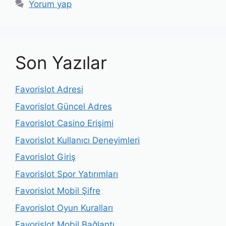
Yorum yap
Son Yazılar
Favorislot Adresi
Favorislot Güncel Adres
Favorislot Casino Erişimi
Favorislot Kullanıcı Deneyimleri
Favorislot Giriş
Favorislot Spor Yatırımları
Favorislot Mobil Şifre
Favorislot Oyun Kuralları
Favorislot Mobil Bağlantı