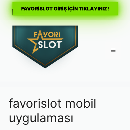
FAVORİSLOT GİRİŞ İÇİN TIKLAYINIZ!
İçeriğe
atla
Menü
favorislot mobil
uygulaması