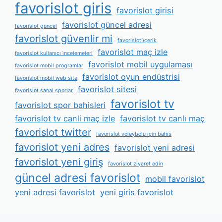
favorislot giris
favorislot girisi
favorislot güncel adresi
favorislot güncel
favorislot güvenlir mi
favorislot i̇çerik
favorislot maç izle
favorislot kullanıcı i̇ncelemeleri
favorislot mobil uygulaması
favorislot mobil programlar
favorislot oyun endüstrisi
favorislot mobil web site
favorislot sitesi
favorislot sanal sporlar
favorislot tv
favorislot spor bahisleri
favorislot tv canli maç izle
favorislot tv canlı maç
favorislot twitter
favorislot voleybolu i̇çin bahis
favorislot yeni adres
favorislot yeni adresi
favorislot yeni giriş
favorislot ziyaret edin
güncel adresi favorislot
mobil favorislot
yeni adresi favorislot
yeni giris favorislot