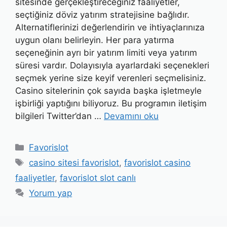
sitesinde gerçekleştireceğiniz faaliyetler,
seçtiğiniz döviz yatırım stratejisine bağlıdır.
Alternatiflerinizi değerlendirin ve ihtiyaçlarınıza
uygun olanı belirleyin. Her para yatırma
seçeneğinin ayrı bir yatırım limiti veya yatırım
süresi vardır. Dolayısıyla ayarlardaki seçenekleri
seçmek yerine size keyif verenleri seçmelisiniz.
Casino sitelerinin çok sayıda başka işletmeyle
işbirliği yaptığını biliyoruz. Bu programın iletişim
bilgileri Twitter’dan …
Devamını oku
Kategoriler
Favorislot
Etiketler
casino sitesi favorislot
,
favorislot casino
faaliyetler
,
favorislot slot canlı
Yorum yap