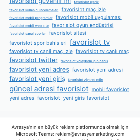
favorislot güvenlir mi
favorislot i̇çerik
favorislot maç izle
favorislot kullanıcı i̇ncelemeleri
favorislot mobil uygulaması
favorislot mobil programlar
favorislot oyun endüstrisi
favorislot mobil web site
favorislot sitesi
favorislot sanal sporlar
favorislot tv
favorislot spor bahisleri
favorislot tv canli maç izle
favorislot tv canlı maç
favorislot twitter
favorislot voleybolu i̇çin bahis
favorislot yeni adres
favorislot yeni adresi
favorislot yeni giriş
favorislot ziyaret edin
güncel adresi favorislot
mobil favorislot
yeni adresi favorislot
yeni giris favorislot
Avrasya'nın en büyük reklam platformunda olmak için
Microsoft Teams:
reklam@avrasyamarketing.com