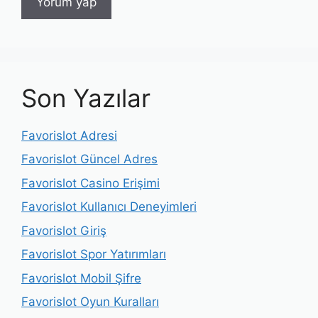
Son Yazılar
Favorislot Adresi
Favorislot Güncel Adres
Favorislot Casino Erişimi
Favorislot Kullanıcı Deneyimleri
Favorislot Giriş
Favorislot Spor Yatırımları
Favorislot Mobil Şifre
Favorislot Oyun Kuralları