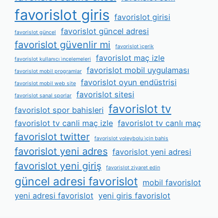
favorislot giris
favorislot girisi
favorislot güncel adresi
favorislot güncel
favorislot güvenlir mi
favorislot i̇çerik
favorislot maç izle
favorislot kullanıcı i̇ncelemeleri
favorislot mobil uygulaması
favorislot mobil programlar
favorislot oyun endüstrisi
favorislot mobil web site
favorislot sitesi
favorislot sanal sporlar
favorislot tv
favorislot spor bahisleri
favorislot tv canli maç izle
favorislot tv canlı maç
favorislot twitter
favorislot voleybolu i̇çin bahis
favorislot yeni adres
favorislot yeni adresi
favorislot yeni giriş
favorislot ziyaret edin
güncel adresi favorislot
mobil favorislot
yeni adresi favorislot
yeni giris favorislot