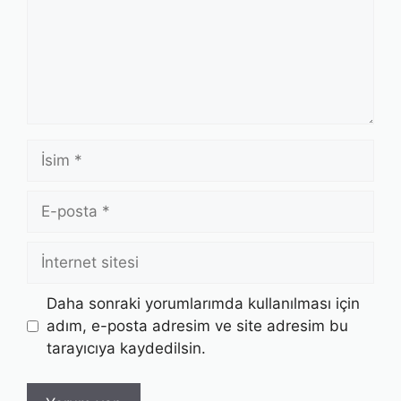
İsim
E-
posta
İnternet
sitesi
Daha sonraki yorumlarımda kullanılması için
adım, e-posta adresim ve site adresim bu
tarayıcıya kaydedilsin.