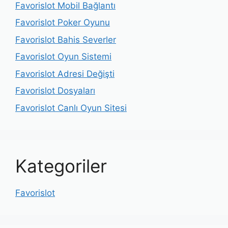
Favorislot Mobil Bağlantı
Favorislot Poker Oyunu
Favorislot Bahis Severler
Favorislot Oyun Sistemi
Favorislot Adresi Değişti
Favorislot Dosyaları
Favorislot Canlı Oyun Sitesi
Kategoriler
Favorislot