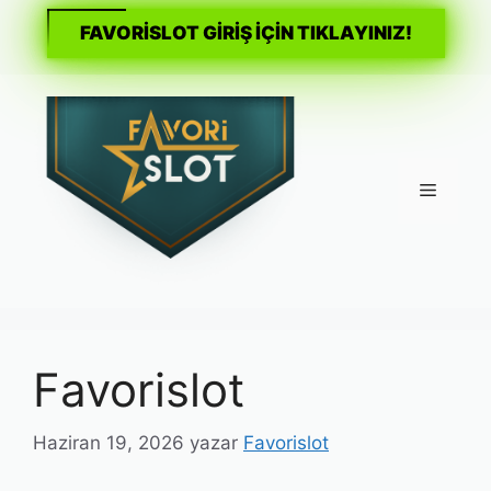
FAVORİSLOT GİRİŞ İÇİN TIKLAYINIZ!
İçeriğe
atla
Menü
Favorislot
Haziran 19, 2026
yazar
Favorislot