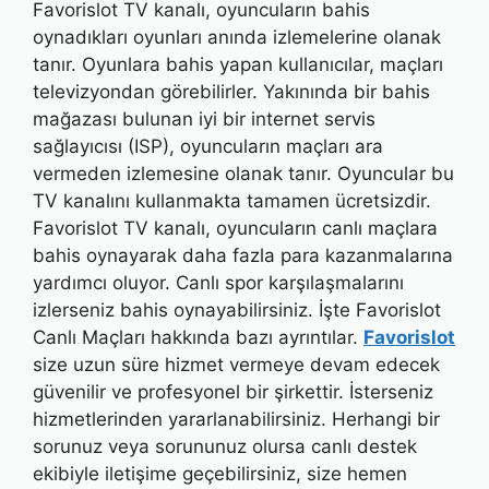
Favorislot TV kanalı, oyuncuların bahis
oynadıkları oyunları anında izlemelerine olanak
tanır. Oyunlara bahis yapan kullanıcılar, maçları
televizyondan görebilirler. Yakınında bir bahis
mağazası bulunan iyi bir internet servis
sağlayıcısı (ISP), oyuncuların maçları ara
vermeden izlemesine olanak tanır. Oyuncular bu
TV kanalını kullanmakta tamamen ücretsizdir.
Favorislot TV kanalı, oyuncuların canlı maçlara
bahis oynayarak daha fazla para kazanmalarına
yardımcı oluyor. Canlı spor karşılaşmalarını
izlerseniz bahis oynayabilirsiniz. İşte Favorislot
Canlı Maçları hakkında bazı ayrıntılar.
Favorislot
size uzun süre hizmet vermeye devam edecek
güvenilir ve profesyonel bir şirkettir. İsterseniz
hizmetlerinden yararlanabilirsiniz. Herhangi bir
sorunuz veya sorununuz olursa canlı destek
ekibiyle iletişime geçebilirsiniz, size hemen