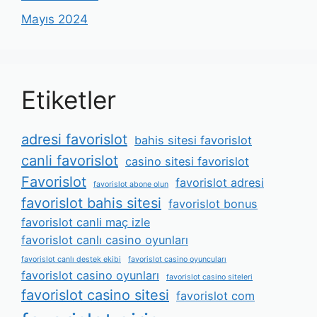
Mayıs 2024
Etiketler
adresi favorislot
bahis sitesi favorislot
canli favorislot
casino sitesi favorislot
Favorislot
favorislot adresi
favorislot abone olun
favorislot bahis sitesi
favorislot bonus
favorislot canli maç izle
favorislot canlı casino oyunları
favorislot canlı destek ekibi
favorislot casino oyuncuları
favorislot casino oyunları
favorislot casino siteleri
favorislot casino sitesi
favorislot com