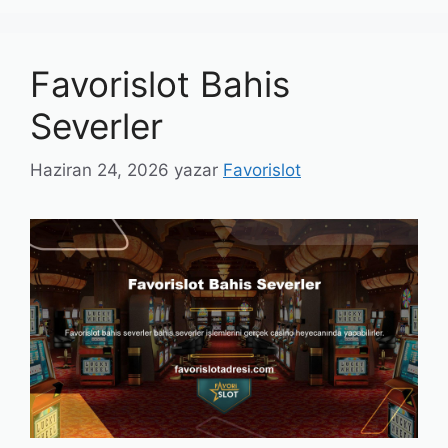
Favorislot Bahis
Severler
Haziran 24, 2026
yazar
Favorislot