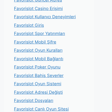
Favorislot Güncel Adres
Favorislot Casino Erişimi
Favorislot Kullanıcı Deneyimleri
Favorislot Giriş
Favorislot Spor Yatırımları
Favorislot Mobil Şifre
Favorislot Oyun Kuralları
Favorislot Mobil Bağlantı
Favorislot Poker Oyunu
Favorislot Bahis Severler
Favorislot Oyun Sistemi
Favorislot Adresi Değişti
Favorislot Dosyaları
Favorislot Canlı Oyun Sitesi