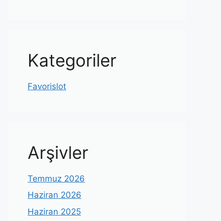
Kategoriler
Favorislot
Arşivler
Temmuz 2026
Haziran 2026
Haziran 2025