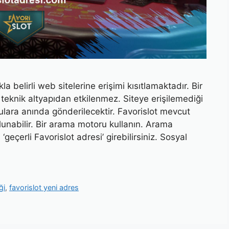
la belirli web sitelerine erişimi kısıtlamaktadır. Bir
teknik altyapıdan etkilenmez. Siteye erişilemediği
lara anında gönderilecektir. Favorislot mevcut
unabilir. Bir arama motoru kullanın. Arama
eçerli Favorislot adresi’ girebilirsiniz. Sosyal
ği
,
favorislot yeni adres