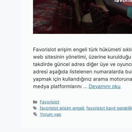
Favorislot erişim engeli türk hükümeti sıklık
web sitesinin yönetimi, üzerine kurulduğu 
takdirde güncel adres diğer üye ve oyuncu
adresi aşağıda listelenen numaralarda bul
yapmak için kullandığınız arama motoruna ‘g
medya platformlarını …
Devamını oku
Kategoriler
Favorislot
Etiketler
favorislot erişim engeli
,
favorislot kayıt gereklili
Yorum yap