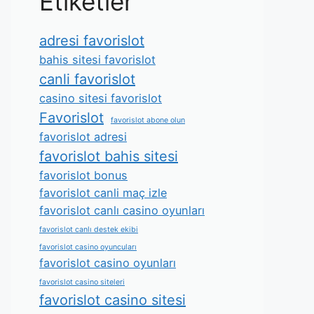
Etiketler
adresi favorislot
bahis sitesi favorislot
canli favorislot
casino sitesi favorislot
Favorislot
favorislot abone olun
favorislot adresi
favorislot bahis sitesi
favorislot bonus
favorislot canli maç izle
favorislot canlı casino oyunları
favorislot canlı destek ekibi
favorislot casino oyuncuları
favorislot casino oyunları
favorislot casino siteleri
favorislot casino sitesi