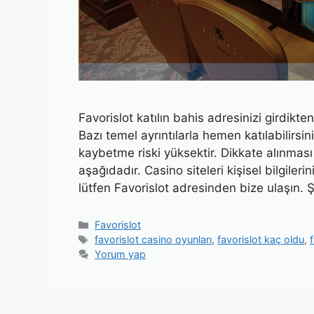
Favorislot katılın bahis adresinizi girdikt
Bazı temel ayrıntılarla hemen katılabilirsini
kaybetme riski yüksektir. Dikkate alınmas
aşağıdadır. Casino siteleri kişisel bilgile
lütfen Favorislot adresinden bize ulaşın.
Kategoriler
Favorislot
Etiketler
favorislot casino oyunları
,
favorislot kaç oldu
,
f
Yorum yap