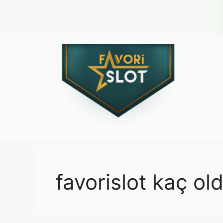
İçeriğe
atla
favorislot kaç ol