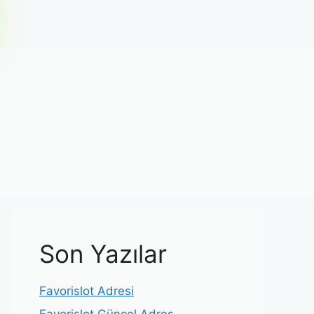
Son Yazılar
Favorislot Adresi