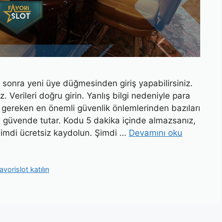
en sonra yeni üye düğmesinden giriş yapabilirsiniz.
z. Verileri doğru girin. Yanlış bilgi nedeniyle para
ı gereken en önemli güvenlik önlemlerinden bazıları
rini güvende tutar. Kodu 5 dakika içinde almazsanız,
 Şimdi ücretsiz kaydolun. Şimdi …
Devamını oku
avorislot katılın