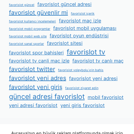
favorislot güncel adresi
favorislot güncel
favorislot güvenlir mi
favorislot i̇çerik
favorislot maç izle
favorislot kullanıcı i̇ncelemeleri
favorislot mobil uygulaması
favorislot mobil programlar
favorislot oyun endüstrisi
favorislot mobil web site
favorislot sitesi
favorislot sanal sporlar
favorislot tv
favorislot spor bahisleri
favorislot tv canli maç izle
favorislot tv canlı maç
favorislot twitter
favorislot voleybolu i̇çin bahis
favorislot yeni adres
favorislot yeni adresi
favorislot yeni giriş
favorislot ziyaret edin
güncel adresi favorislot
mobil favorislot
yeni adresi favorislot
yeni giris favorislot
Avrasya'nın en büyük reklam platformunda olmak için