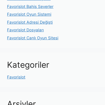
Favorislot Bahis Severler
Favorislot Oyun Sistemi
Favorislot Adresi Değişti
Favorislot Dosyaları
Favorislot Canlı Oyun Sitesi
Kategoriler
Favorislot
Arşivler