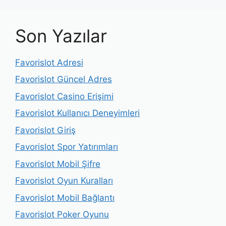
Son Yazılar
Favorislot Adresi
Favorislot Güncel Adres
Favorislot Casino Erişimi
Favorislot Kullanıcı Deneyimleri
Favorislot Giriş
Favorislot Spor Yatırımları
Favorislot Mobil Şifre
Favorislot Oyun Kuralları
Favorislot Mobil Bağlantı
Favorislot Poker Oyunu