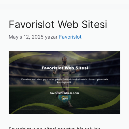
Favorislot Web Sitesi
Mayıs 12, 2025
yazar
Favorislot