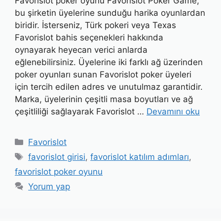
Favorislot poker oyunu Favorislot Poker Game,
bu şirketin üyelerine sunduğu harika oyunlardan
biridir. İsterseniz, Türk pokeri veya Texas
Favorislot bahis seçenekleri hakkında
oynayarak heyecan verici anlarda
eğlenebilirsiniz. Üyelerine iki farklı ağ üzerinden
poker oyunları sunan Favorislot poker üyeleri
için tercih edilen adres ve unutulmaz garantidir.
Marka, üyelerinin çeşitli masa boyutları ve ağ
çeşitliliği sağlayarak Favorislot …
Devamını oku
Kategoriler
Favorislot
Etiketler
favorislot girisi
,
favorislot katılım adımları
,
favorislot poker oyunu
Yorum yap