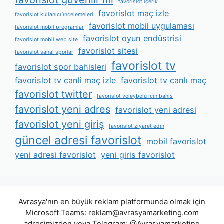
favorislot i̇çerik
favorislot maç izle
favorislot kullanıcı i̇ncelemeleri
favorislot mobil uygulaması
favorislot mobil programlar
favorislot oyun endüstrisi
favorislot mobil web site
favorislot sitesi
favorislot sanal sporlar
favorislot tv
favorislot spor bahisleri
favorislot tv canli maç izle
favorislot tv canlı maç
favorislot twitter
favorislot voleybolu i̇çin bahis
favorislot yeni adres
favorislot yeni adresi
favorislot yeni giriş
favorislot ziyaret edin
güncel adresi favorislot
mobil favorislot
yeni adresi favorislot
yeni giris favorislot
Avrasya'nın en büyük reklam platformunda olmak için
Microsoft Teams:
reklam@avrasyamarketing.com
adresimizden veya Telegram: @Avrasyamarketing