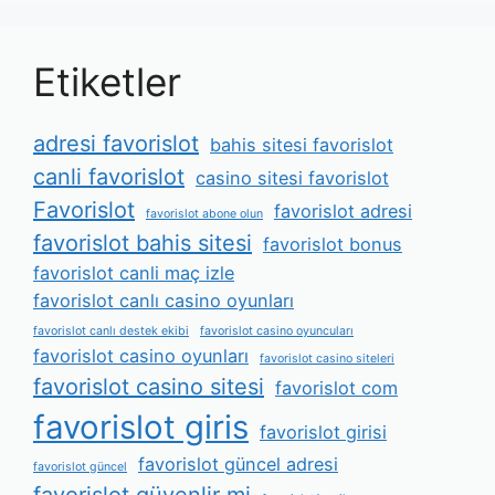
Etiketler
adresi favorislot
bahis sitesi favorislot
canli favorislot
casino sitesi favorislot
Favorislot
favorislot adresi
favorislot abone olun
favorislot bahis sitesi
favorislot bonus
favorislot canli maç izle
favorislot canlı casino oyunları
favorislot canlı destek ekibi
favorislot casino oyuncuları
favorislot casino oyunları
favorislot casino siteleri
favorislot casino sitesi
favorislot com
favorislot giris
favorislot girisi
favorislot güncel adresi
favorislot güncel
favorislot güvenlir mi