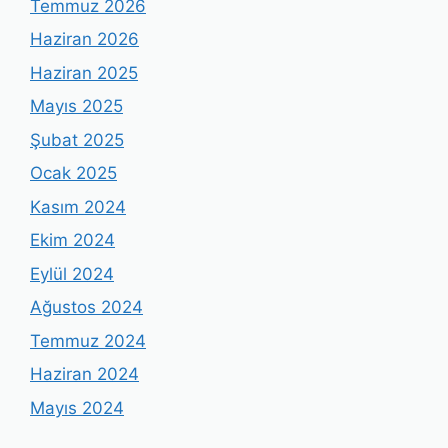
Temmuz 2026
Haziran 2026
Haziran 2025
Mayıs 2025
Şubat 2025
Ocak 2025
Kasım 2024
Ekim 2024
Eylül 2024
Ağustos 2024
Temmuz 2024
Haziran 2024
Mayıs 2024