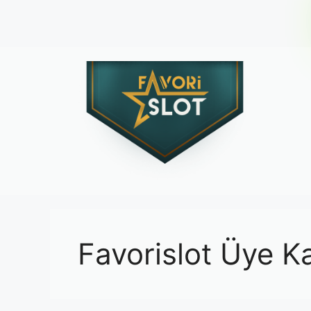
İçeriğe
atla
Favorislot Üye K