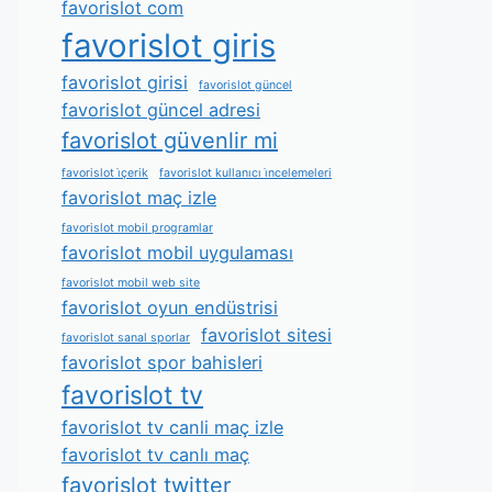
favorislot com
favorislot giris
favorislot girisi
favorislot güncel
favorislot güncel adresi
favorislot güvenlir mi
favorislot i̇çerik
favorislot kullanıcı i̇ncelemeleri
favorislot maç izle
favorislot mobil programlar
favorislot mobil uygulaması
favorislot mobil web site
favorislot oyun endüstrisi
favorislot sitesi
favorislot sanal sporlar
favorislot spor bahisleri
favorislot tv
favorislot tv canli maç izle
favorislot tv canlı maç
favorislot twitter