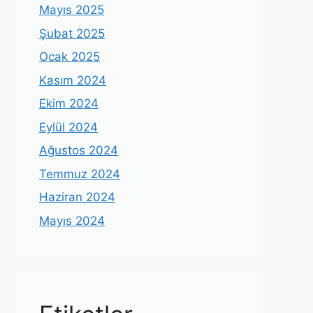
Mayıs 2025
Şubat 2025
Ocak 2025
Kasım 2024
Ekim 2024
Eylül 2024
Ağustos 2024
Temmuz 2024
Haziran 2024
Mayıs 2024