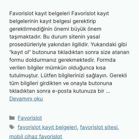
Favorislot kayıt belgeleri Favorislot kayıt
belgelerinin kayıt belgesi gerektirip
gerektirmediğinin önemi büyük önem
taşımaktadır. Bu durum sitenin yasal
prosedürleriyle yakından ilgilidir. Yukarıdaki gibi
“kayıt ol” butonuna tıkladıktan sonra size atanan
formu doldurmanız gerekmektedir. Formda
verilen bilgiler mümkün olduğunca kısa
tutulmuştur. Lütfen bilgilerinizi sağlayın. Gerekli
tüm bilgileri girdikten ve onayla butonuna
tıkladıktan sonra e-posta kutunuza bir …
Devamını oku
Kategoriler
Favorislot
Etiketler
favorislot kayıt belgeleri
,
favorislot sitesi
,
mobil cihaz favorislot