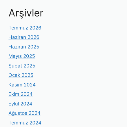
Arşivler
Temmuz 2026
Haziran 2026
Haziran 2025
Mayıs 2025
Şubat 2025
Ocak 2025
Kasım 2024
Ekim 2024
Eylül 2024
Ağustos 2024
Temmuz 2024