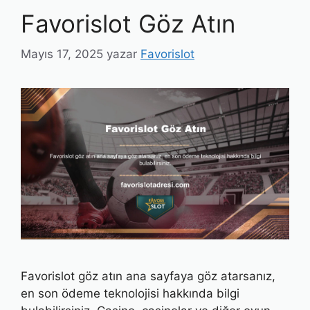
Favorislot Göz Atın
Mayıs 17, 2025
yazar
Favorislot
Favorislot göz atın ana sayfaya göz atarsanız,
en son ödeme teknolojisi hakkında bilgi