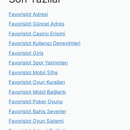
Favorislot Adresi
Favorislot Güncel Adres
Favorislot Casino Erişimi
Favorislot Kullanıcı Deneyimleri
Favorislot Giriş
Favorislot Spor Yatırımları
Favorislot Mobil Şifre
Favorislot Oyun Kuralları
Favorislot Mobil Bağlantı
Favorislot Poker Oyunu
Favorislot Bahis Severler
Favorislot Oyun Sistemi