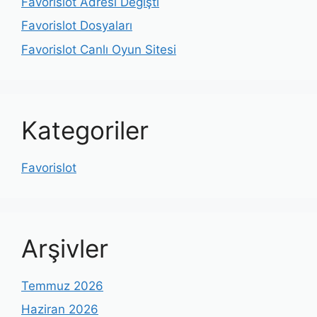
Favorislot Adresi Değişti
Favorislot Dosyaları
Favorislot Canlı Oyun Sitesi
Kategoriler
Favorislot
Arşivler
Temmuz 2026
Haziran 2026